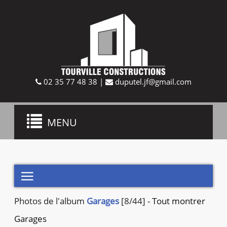
02 35 77 48 38
|
duputel.jf@gmail.com
Toggle
MENU
navigation

Photos de
l'album
Garages
[8/44]
-
Tout montrer
Garages