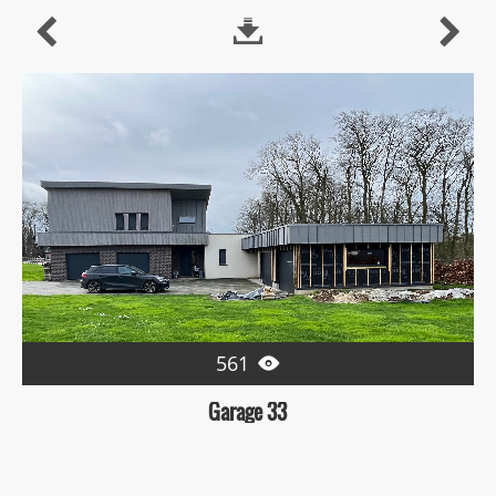



561

Garage 33