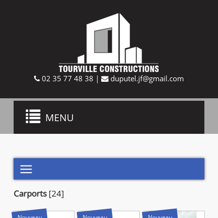
02 35 77 48 38
|
duputel.jf@gmail.com
Toggle
MENU
navigation

Carports
[24]
Nouveau
Nouveau
Nouveau