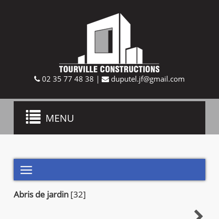
02 35 77 48 38
|
duputel.jf@gmail.com
Toggle
MENU
navigation

Abris de jardin
[32]
