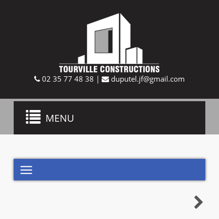
02 35 77 48 38
|
duputel.jf@gmail.com
Toggle
MENU
navigation

