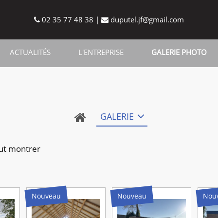
02 35 77 48 38
|
duputel.jf@gmail.com
ACTUALITÉS
L'ENTREPRISE
GALERIE PHOTO
GALERIE
ut montrer
Nouveau
Nouveau
Nou