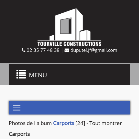
02 35 77 48 38
|
duputel.jf@gmail.com
Toggle
MENU
navigation

Photos de
l'album
Carports
[24]
-
Tout montrer
Carports