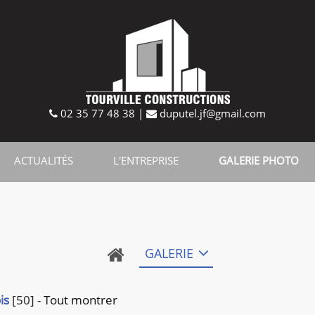
02 35 77 48 38
|
duputel.jf@gmail.com
ACTUALITÉS
L'ENTREPRISE
GALERIE PHOTO
GALERIE
is
[50]
-
Tout montrer